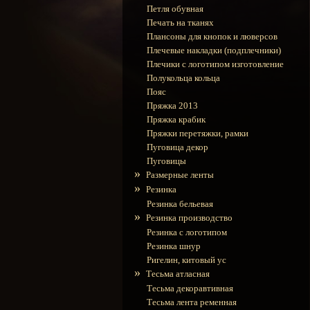
Петля обувная
Печать на тканях
Плансоны для кнопок и люверсов
Плечевые накладки (подплечники)
Плечики с логотипом изготовление
Полукольца кольца
Пояс
Пряжка 2013
Пряжка крабик
Пряжки перетяжки, рамки
Пуговица декор
Пуговицы
»
Размерные ленты
»
Резинка
Резинка бельевая
»
Резинка производство
Резинка с логотипом
Резинка шнур
Ригелин, китовый ус
»
Тесьма атласная
Тесьма декоравтивная
Тесьма лента ременная