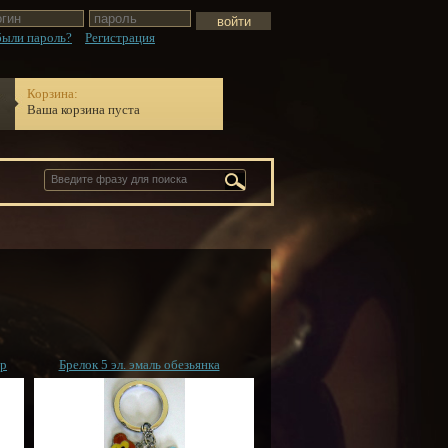
были пароль?
Регистрация
Корзина:
Ваша корзина пуста
ар
Брелок 5 эл. эмаль обезьянка