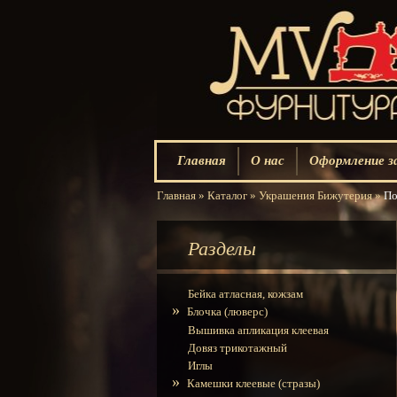
Главная
О нас
Оформление з
Главная
»
Каталог
»
Украшения Бижутерия
»
По
Разделы
Бейка атласная, кожзам
»
Блочка (люверс)
Вышивка апликация клеевая
Довяз трикотажный
Иглы
»
Камешки клеевые (стразы)