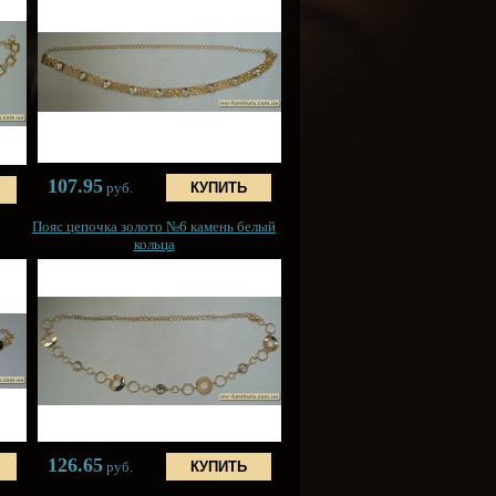
107.95
руб.
Пояс цепочка золото №6 камень белый
кольца
126.65
руб.