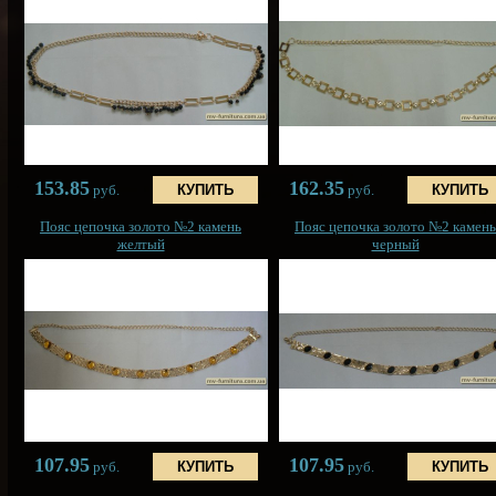
153.85
162.35
руб.
руб.
Пояс цепочка золото №2 камень
Пояс цепочка золото №2 камень
желтый
черный
107.95
107.95
руб.
руб.