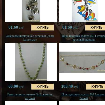
81.60
81.60
руб.
руб.
Ожерелье жемчуг №5 зеленый (7мм)
Пояс цепочка золото №11 стекл
(застежка)
красный шарики
68.00
105.40
руб.
руб.
Пояс цепочка золото №12 жемчуг
Пояс цепочка золото №13 камен
черный
белый