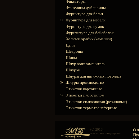
Фиксаторы
Флизелины дублирины
Фурнитура для белья
»
Фурнитура для мебели
Фурнитура для сумок
Фурнтитура для бейсболок
Холитен крабик (камешки)
Цепи
Шевроны
Шипы
Шнур кожезаменитель
Шнурки
Шнуры для натяжных потолков
»
Шнуры производство
Этикетки картонные
»
Этикетки с логотипом
Этикетки силиконовая (резиновые)
Этикетки термотрансферные
(c) 2013,
О н
все права защищены
Пу