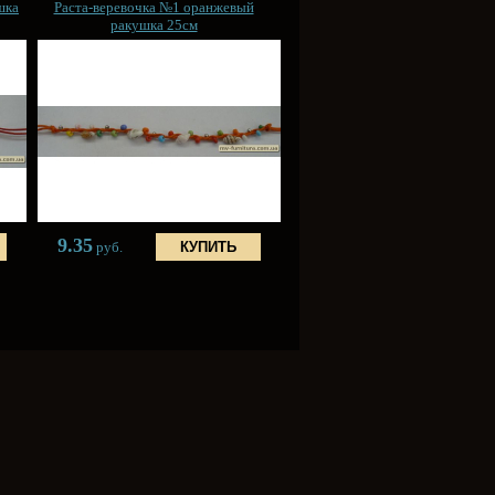
шка
Раста-веревочка №1 оранжевый
ракушка 25см
9.35
руб.