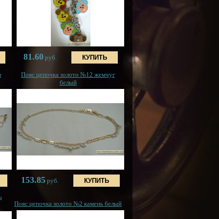
81.60
руб.
о
Пояс цепочка золото №12 жемчуг
белый
153.85
руб.
ь
Пояс цепочка золото №2 камень белый