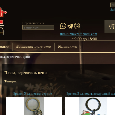
За
Перезвоните мне
furnituramvru@gmail.com
с 9:00 до 18:00
аказа
Доставка и оплата
Контакты
яса, веревочки, цепи
Пояса, веревочки, цепи
Товары:
Брелок 5 эл. металл сердце
Брелок 5 эл. эмаль воздушный ш