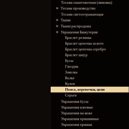
Тесьма окантовочная (лямовка)
»
Тесьма производство
Тесьма светоотражающая
»
Ткани
»
Ткани распродажа
»
Украшения Бижутерия
Браслет резинка
Браслет цепочка золото
Браслет цепочка серебро
Браслет шнур
Бусы
Гвоздик
Заколка
Колье
Кулон
Пояса, веревочки, цепи
Серьги
Украшения бусы
Украшения клеевые
Украшения на коже
Украшения пришивные
Украшения пряжки