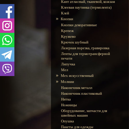
Кант атласный, тканевой, кожзам
Клеевая паутинка (термолента)
Клей
»
Кнопки
Кнопки декоративные
Крепеж
Кружево
Крючек шубный
Лазерная порезка, гравировка
Ленты для термотрансферной
печати
Липучка
Мел
»
Мех искусcтвенный
»
Молнии
Наконечник металл
Наконечник пластиковый
Нитка
Ножницы
Оборудование, запчасти для
швейных машин
Опушка
Пакеты для одежды