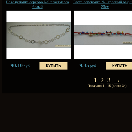
Пояс цепочка серебро №9 пластмасса
Раста-веревочка №1 красный раку
белый
25см
90.10
9.35
руб.
руб.
1
2
3
→
Показано 1 - 15 (всего 34)