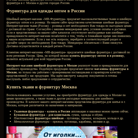
ИНФОРМАЦИЯ
Швейная фурнитура для од
магазин
Шелкотрафаретная печать на тканях
Интернет-магазин швейной фурнитуры «МВ-Фурнитура» п
для швейного производства. При пошиве различных изде
многочисленных элементов застегивания, скрепления, под
магазин тканей и швейной фурнитуры оптом работает тол
готов выслушать предложения каждого клиента. Воспол
вы можете выгодно купить фурнитуру в г. Москва, а при
для швейного производства.
Купить ткани и швейную фурнитуру 
В зависимости от материалов, из которых изготавливаетс