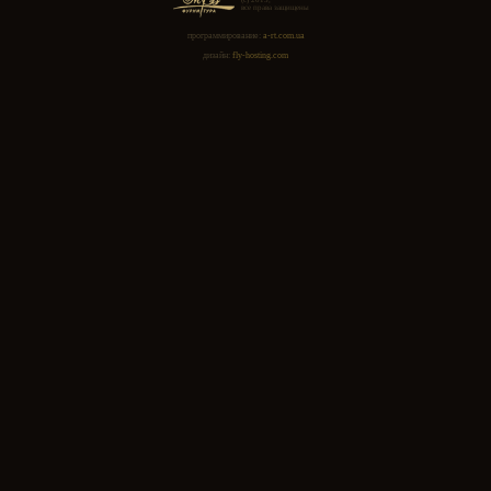
Поролон лист 50мм 25кг/м3
(1х2м)
1615.00
руб.
Поролон лист 80мм 25кг/м3
(1х2м)
2550.00
руб.
1